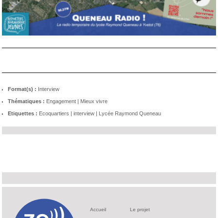
Format(s) :
Interview
Thématiques :
Engagement
|
Mieux vivre
Etiquettes :
Ecoquartiers
|
interview
|
Lycée Raymond Queneau
Accueil
Le projet