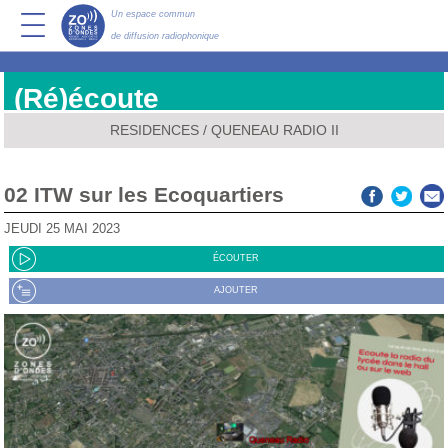
Un espace commun
de diffusion radiophonique
(Ré)écoute
RESIDENCES
/
QUENEAU RADIO II
02 ITW sur les Ecoquartiers
JEUDI 25 MAI 2023
ÉCOUTER
AJOUTER