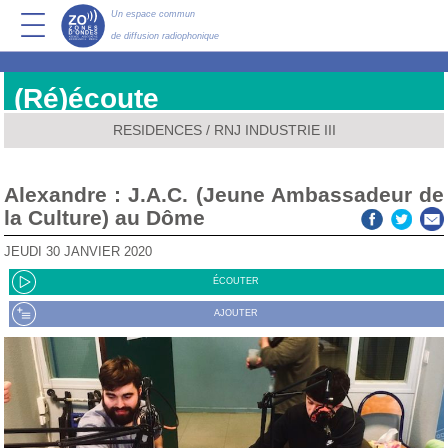
Un espace commun
de diffusion radiophonique
(Ré)écoute
RESIDENCES
/
RNJ INDUSTRIE III
Alexandre : J.A.C. (Jeune Ambassadeur de
la Culture) au Dôme
JEUDI 30 JANVIER 2020
ÉCOUTER
AJOUTER