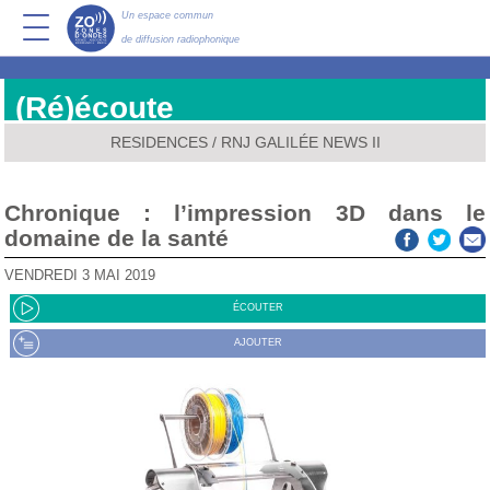
Un espace commun
de diffusion radiophonique
(Ré)écoute
RESIDENCES
/
RNJ GALILÉE NEWS II
Chronique : l’impression 3D dans le
domaine de la santé
VENDREDI 3 MAI 2019
ÉCOUTER
AJOUTER