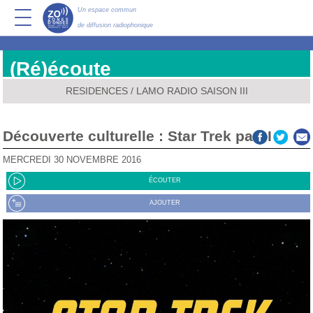
Un espace commun
de diffusion radiophonique
(Ré)écoute
RESIDENCES
/
LAMO RADIO SAISON III
Découverte culturelle : Star Trek part I
MERCREDI 30 NOVEMBRE 2016
ÉCOUTER
AJOUTER