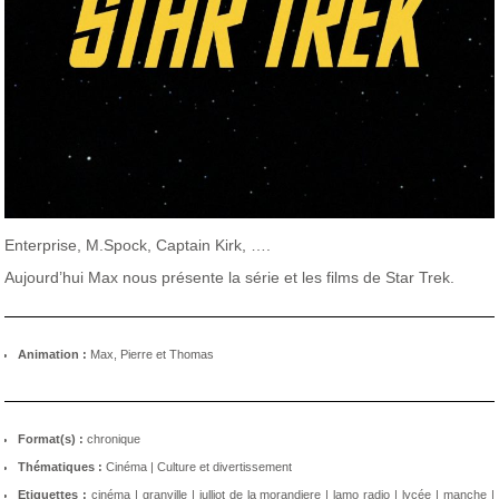
Enterprise, M.Spock, Captain Kirk, ….
Aujourd’hui Max nous présente la série et les films de Star Trek.
Animation :
Max, Pierre et Thomas
Format(s) :
chronique
Thématiques :
Cinéma
|
Culture et divertissement
Etiquettes :
cinéma
|
granville
|
julliot de la morandiere
|
lamo radio
|
lycée
|
manche
|