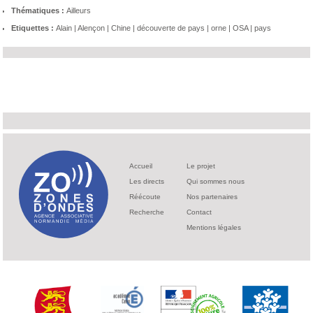
Thématiques :
Ailleurs
Etiquettes :
Alain
|
Alençon
|
Chine
|
découverte de pays
|
orne
|
OSA
|
pays
Accueil
Le projet
Les directs
Qui sommes nous
Réécoute
Nos partenaires
Recherche
Contact
Mentions légales