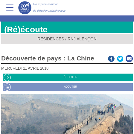
Un espace commun
de diffusion radiophonique
(Ré)écoute
RESIDENCES
/
RNJ ALENÇON
Découverte de pays : La Chine
MERCREDI 11 AVRIL 2018
ÉCOUTER
AJOUTER