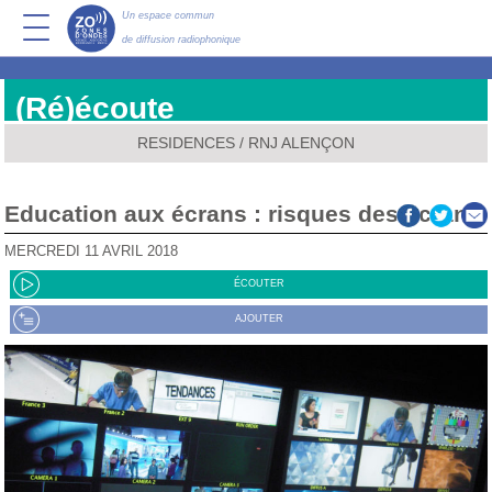
Un espace commun
de diffusion radiophonique
(Ré)écoute
RESIDENCES
/
RNJ ALENÇON
Education aux écrans : risques des écrans
MERCREDI 11 AVRIL 2018
ÉCOUTER
AJOUTER