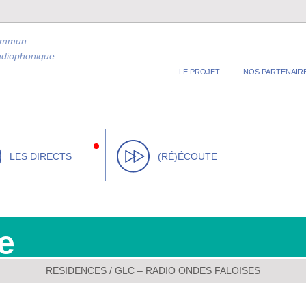
ommun
radiophonique
LE PROJET
NOS PARTENAIR
LES DIRECTS
(RÉ)ÉCOUTE
e
RESIDENCES
/
GLC – RADIO ONDES FALOISES