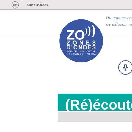
Zones d'Ondes
Un espace c
de diffusion 
(Ré)écout