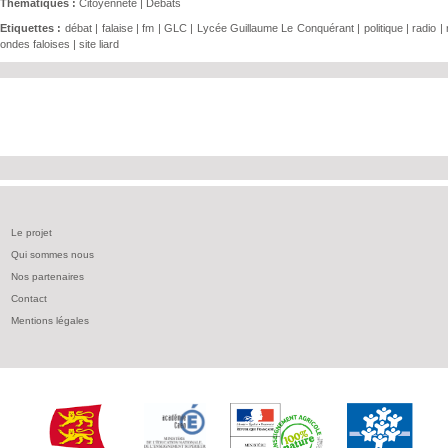
Thématiques :
Citoyennete
|
Débats
Etiquettes :
débat
|
falaise
|
fm
|
GLC
|
Lycée Guillaume Le Conquérant
|
politique
|
radio
|
ondes faloises
|
site liard
Le projet
Qui sommes nous
Nos partenaires
Contact
Mentions légales