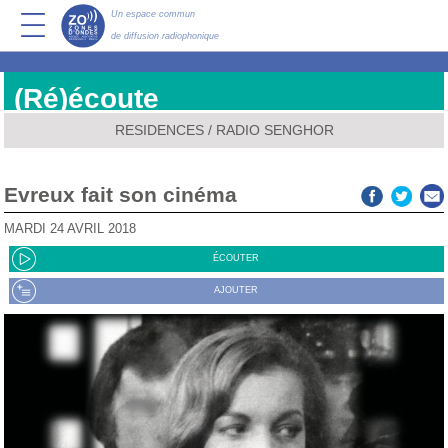
Un espace commun
de diffusion radiophonique
(Ré)écoute
RESIDENCES
/
RADIO SENGHOR
Evreux fait son cinéma
MARDI 24 AVRIL 2018
ÉCOUTER
AJOUTER