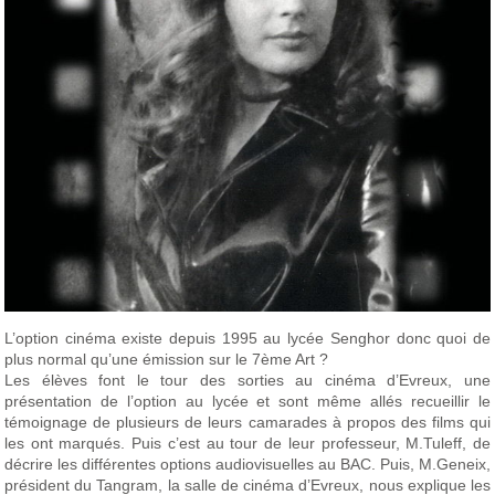
L’option cinéma existe depuis 1995 au lycée Senghor donc quoi de
plus normal qu’une émission sur le 7ème Art ?
Les élèves font le tour des sorties au cinéma d’Evreux, une
présentation de l’option au lycée et sont même allés recueillir le
témoignage de plusieurs de leurs camarades à propos des films qui
les ont marqués. Puis c’est au tour de leur professeur, M.Tuleff, de
décrire les différentes options audiovisuelles au BAC. Puis, M.Geneix,
président du Tangram, la salle de cinéma d’Evreux, nous explique les