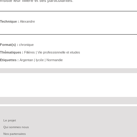
nsiste leur fillière et ses particularités.
Technique :
Alexandre
Format(s) :
chronique
Thématiques :
Filières
|
Vie professionnelle et etudes
Etiquettes :
Argentan
|
lycée
|
Normandie
Le projet
Qui sommes nous
Nos partenaires