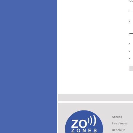
co
Accueil
Les directs
Réécoute