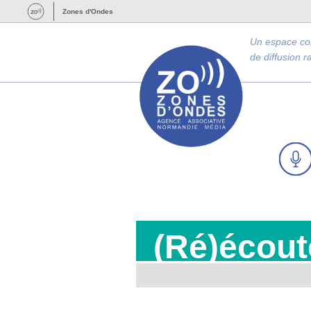
Zones d'Ondes
Un espace c
de diffusion 
(Ré)écout