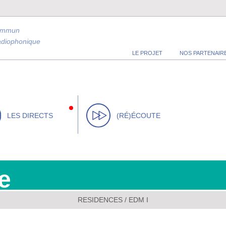
ommun
radiophonique
LE PROJET
NOS PARTENAIR
LES DIRECTS
(RÉ)ÉCOUTE
e
RESIDENCES
/
EDM I