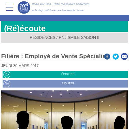
Radio Tou'Caen, Radio Temporaires Citoyennes
et le dispositif Reporters Normandie Jeunes
(Ré)écoute
RESIDENCES
/
RNJ SMILE SAISON II
Filière : Employé de Vente Spécialisé
JEUDI 30 MARS 2017
ÉCOUTER
AJOUTER