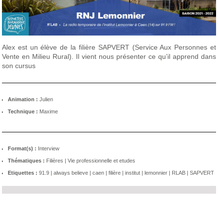
Alex est un élève de la filière SAPVERT (Service Aux Personnes et
Vente en Milieu Rural). Il vient nous présenter ce qu’il apprend dans
son cursus
Animation :
Julien
Technique :
Maxime
Format(s) :
Interview
Thématiques :
Filières
|
Vie professionnelle et etudes
Etiquettes :
91.9
|
always believe
|
caen
|
filière
|
institut
|
lemonnier
|
RLAB
|
SAPVERT