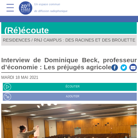
Un espace commun
de diffusion radiophonique
(Ré)écoute
RESIDENCES
/
RNJ CAMPUS : DES RACINES ET DES BROUETTE
Interview de Dominique Beck, professeur
d’économie : Les préjugés agricoles
MARDI 18 MAI 2021
ÉCOUTER
AJOUTER