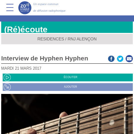
Un espace commun
de diffusion radiophonique
(Ré)écoute
RESIDENCES
/
RNJ ALENÇON
Interview de Hyphen Hyphen
MARDI 21 MARS 2017
ÉCOUTER
AJOUTER