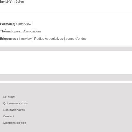
Invité(s) :
Julien
Format(s) :
Interview
Thématiques :
Associations
Etiquettes :
interview
|
Radios Associatives
|
zones d'ondes
Le projet
Qui sommes nous
Nos partenaires
Contact
Mentions légales