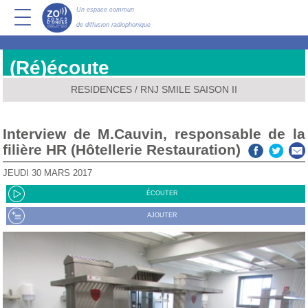
Un espace commun
de diffusion radiophonique
(Ré)écoute
RESIDENCES
/
RNJ SMILE SAISON II
Interview de M.Cauvin, responsable de la
filière HR (Hôtellerie Restauration)
JEUDI 30 MARS 2017
ÉCOUTER
AJOUTER