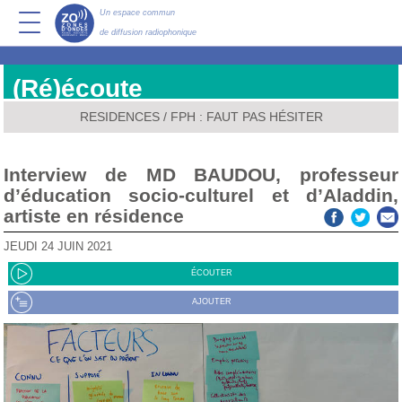
Un espace commun
de diffusion radiophonique
(Ré)écoute
RESIDENCES
/
FPH : FAUT PAS HÉSITER
Interview de MD BAUDOU, professeur
d’éducation socio-culturel et d’Aladdin,
artiste en résidence
JEUDI 24 JUIN 2021
ÉCOUTER
AJOUTER