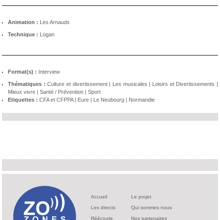
Animation :
Les Arnauds
Technique :
Logan
Format(s) :
Interview
Thématiques :
Culture et divertissement
|
Les musicales
|
Loisirs et Divertissements
|
Mieux vivre
|
Santé / Prévention
|
Sport
Etiquettes :
CFA et CFPPA
|
Eure
|
Le Neubourg
|
Normandie
Accueil
Le projet
Les directs
Qui sommes nous
Réécoute
Nos partenaires