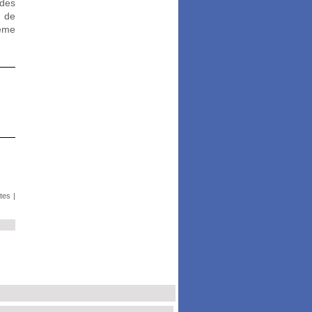
 des
 de
même
tes
|