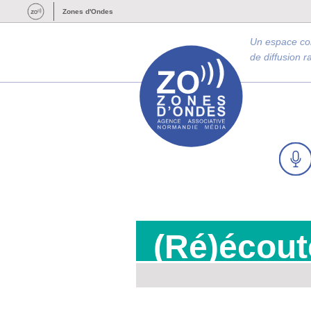
Zones d'Ondes
Un espace c
de diffusion 
(Ré)écout