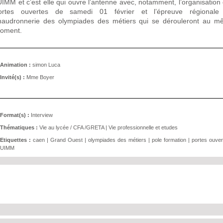
’UIMM et c’est elle qui ouvre l’antenne avec, notamment, l’organisation
ortes ouvertes de samedi 01 février et l’épreuve régionale
haudronnerie des olympiades des métiers qui se dérouleront au 
oment.
Animation :
simon Luca
Invité(s) :
Mme Boyer
Format(s) :
Interview
Thématiques :
Vie au lycée / CFA /GRETA
|
Vie professionnelle et etudes
Etiquettes :
caen
|
Grand Ouest
|
olympiades des métiers
|
pole formation
|
portes ouver
UIMM