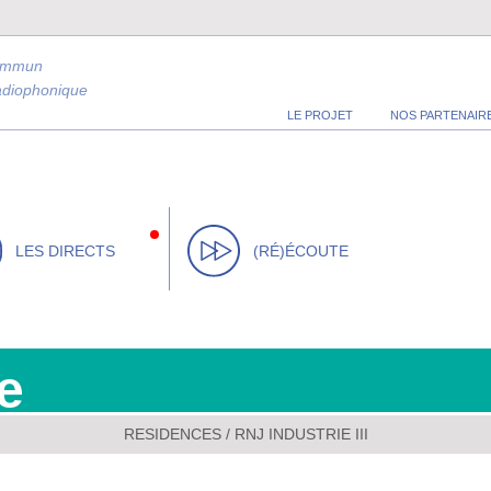
ommun
radiophonique
LE PROJET
NOS PARTENAIR
LES DIRECTS
(RÉ)ÉCOUTE
e
RESIDENCES
/
RNJ INDUSTRIE III