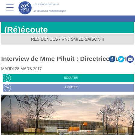
Un espace commun
de diffusion radiophonique
(Ré)écoute
RESIDENCES
/
RNJ SMILE SAISON II
Interview de Mme Pihuit : Directrice du FIM
MARDI 28 MARS 2017
ÉCOUTER
AJOUTER