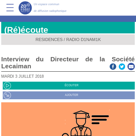
Un espace commun
de diffusion radiophonique
(Ré)écoute
RESIDENCES
/
RADIO D1NAM1K
Interview du Directeur de la Société
Lecaiman
MARDI 3 JUILLET 2018
ÉCOUTER
AJOUTER