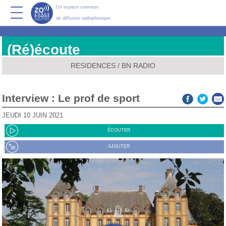
Un espace commun
de diffusion radiophonique
(Ré)écoute
RESIDENCES
/
BN RADIO
Interview : Le prof de sport
JEUDI 10 JUIN 2021
ÉCOUTER
AJOUTER