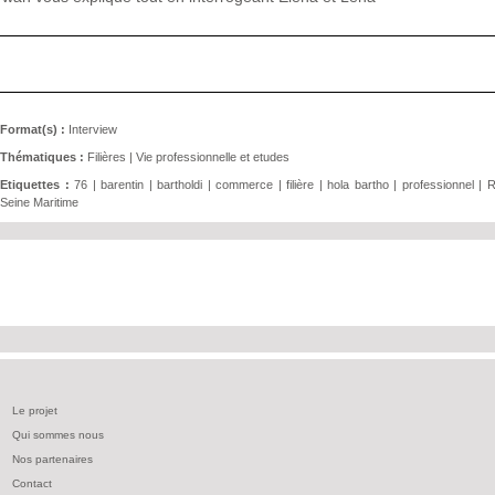
Format(s) :
Interview
Thématiques :
Filières
|
Vie professionnelle et etudes
Etiquettes :
76
|
barentin
|
bartholdi
|
commerce
|
filière
|
hola bartho
|
professionnel
|
R
Seine Maritime
Le projet
Qui sommes nous
Nos partenaires
Contact