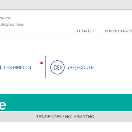
ommun
radiophonique
LE PROJET
NOS PARTENAIR
LES DIRECTS
(RÉ)ÉCOUTE
e
RESIDENCES
/
HOLA BARTHO !