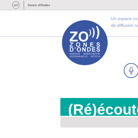
Zones d'Ondes
Un espace c
de diffusion 
(Ré)écout