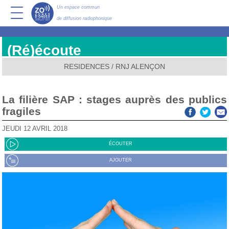
Un espace commun
de diffusion radiophonique
(Ré)écoute
RESIDENCES
/
RNJ ALENÇON
La filière SAP : stages auprès des publics
fragiles
JEUDI 12 AVRIL 2018
ÉCOUTER
AJOUTER