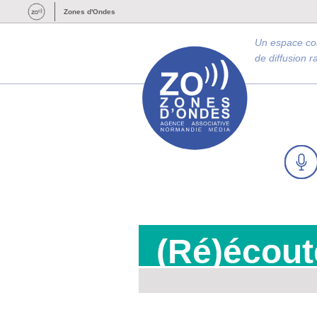
Zones d'Ondes
Un espace c
de diffusion 
(Ré)écout