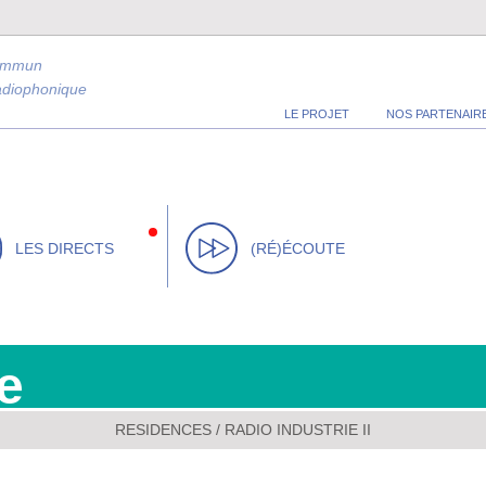
ommun
radiophonique
LE PROJET
NOS PARTENAIR
LES DIRECTS
(RÉ)ÉCOUTE
e
RESIDENCES
/
RADIO INDUSTRIE II