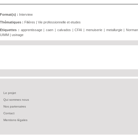
Format(s) :
Interview
Thématiques :
Filières
|
Vie professionnelle et etudes
Etiquettes :
apprentissage
|
caen
|
calvados
|
CFAI
|
menuiserie
|
metallurgie
|
Norman
UIMM
|
usinage
Le projet
Qui sommes nous
Nos partenaires
Contact
Mentions légales