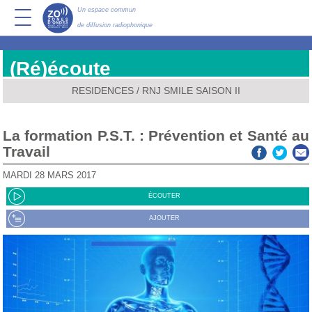
Un espace commun
de diffusion radiophonique
(Ré)écoute
RESIDENCES
/
RNJ SMILE SAISON II
La formation P.S.T. : Prévention et Santé au
Travail
MARDI 28 MARS 2017
ÉCOUTER
AJOUTER