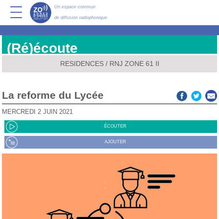
Un espace commun
de diffusion radiophonique
(Ré)écoute
RESIDENCES
/
RNJ ZONE 61 II
La reforme du Lycée
MERCREDI 2 JUIN 2021
ÉCOUTER
AJOUTER