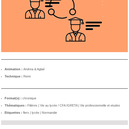
Animation :
Andrea & Aglaé
Technique :
Remi
Format(s) :
chronique
Thématiques :
Filières
|
Vie au lycée / CFA /GRETA
|
Vie professionnelle et etudes
Etiquettes :
flers
|
lycée
|
Normandie