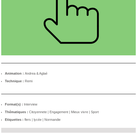
Animation :
Andrea & Aglaé
Technique :
Remi
Format(s) :
Interview
Thématiques :
Citoyennete
|
Engagement
|
Mieux vivre
|
Sport
Etiquettes :
flers
|
lycée
|
Normandie