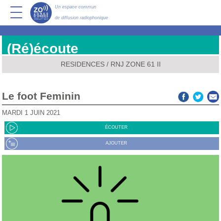
Un espace commun
de diffusion radiophonique
(Ré)écoute
RESIDENCES
/
RNJ ZONE 61 II
Le foot Feminin
MARDI 1 JUIN 2021
ÉCOUTER
AJOUTER