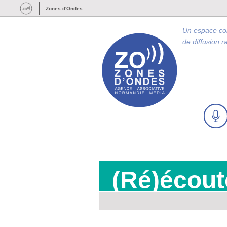
Zones d'Ondes
Un espace c
de diffusion 
(Ré)écout