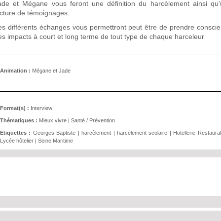
ade et Mégane vous feront une définition du harcèlement ainsi qu
ecture de témoignages.
es différents échanges vous permettront peut être de prendre consci
es impacts à court et long terme de tout type de chaque harceleur
Animation :
Mégane et Jade
Format(s) :
Interview
Thématiques :
Mieux vivre
|
Santé / Prévention
Etiquettes :
Georges Baptiste
|
harcèlement
|
harcèlement scolaire
|
Hotellerie Restaura
Lycée hôtelier
|
Seine Maritime