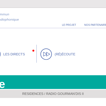
ommun
radiophonique
LE PROJET
NOS PARTENAIR
LES DIRECTS
(RÉ)ÉCOUTE
e
RESIDENCES
/
RADIO GOURMAN’DIS II