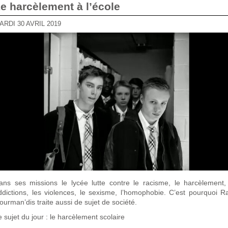
Le harcèlement à l’école
MARDI 30 AVRIL 2019
ans ses missions le lycée lutte contre le racisme, le harcèlement,
ddictions, les violences, le sexisme, l’homophobie. C’est pourquoi R
ourman’dis traite aussi de sujet de société.
e sujet du jour : le harcèlement scolaire