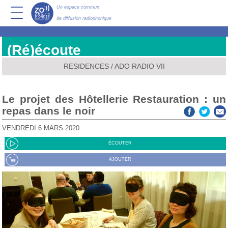
Un espace commun
de diffusion radiophonique
(Ré)écoute
RESIDENCES
/
ADO RADIO VII
Le projet des Hôtellerie Restauration : un
repas dans le noir
VENDREDI 6 MARS 2020
ÉCOUTER
AJOUTER