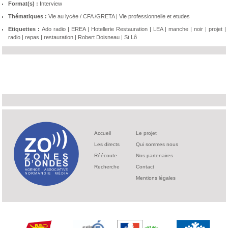
Format(s) :
Interview
Thématiques :
Vie au lycée / CFA /GRETA
|
Vie professionnelle et etudes
Etiquettes :
Ado radio
|
EREA
|
Hotellerie Restauration
|
LEA
|
manche
|
noir
|
projet
|
radio
|
repas
|
restauration
|
Robert Doisneau
|
St Lô
Accueil
Le projet
Les directs
Qui sommes nous
Réécoute
Nos partenaires
Recherche
Contact
Mentions légales