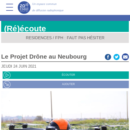
Un espace commun
de diffusion radiophonique
(Ré)écoute
RESIDENCES
/
FPH : FAUT PAS HÉSITER
Le Projet Drône au Neubourg
JEUDI 24 JUIN 2021
ÉCOUTER
AJOUTER