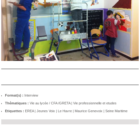
Format(s) :
Interview
Thématiques :
Vie au lycée / CFA /GRETA
|
Vie professionnelle et etudes
Etiquettes :
EREA
|
Jeunes Voix
|
Le Havre
|
Maurice Genevoix
|
Seine Maritime