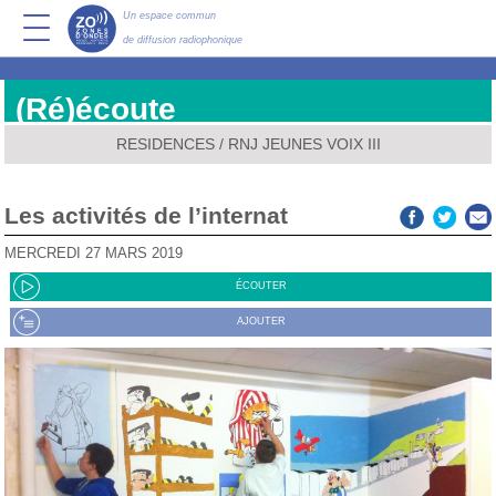
Un espace commun
de diffusion radiophonique
(Ré)écoute
RESIDENCES
/
RNJ JEUNES VOIX III
Les activités de l’internat
MERCREDI 27 MARS 2019
ÉCOUTER
AJOUTER