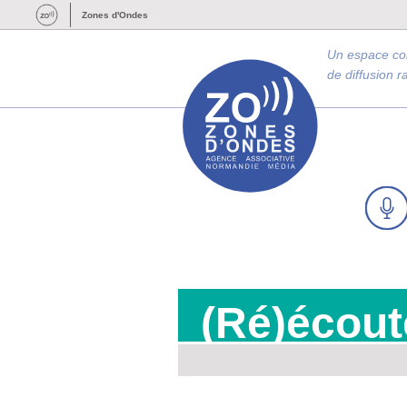
Zones d'Ondes
Un espace c
de diffusion 
(Ré)écout