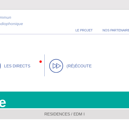
ommun
radiophonique
LE PROJET
NOS PARTENAIR
LES DIRECTS
(RÉ)ÉCOUTE
e
RESIDENCES
/
EDM I