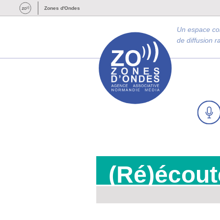
Zones d'Ondes
Un espace c
de diffusion 
(Ré)écout