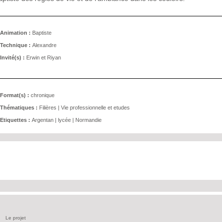
Animation :
Baptiste
Technique :
Alexandre
Invité(s) :
Erwin et Riyan
Format(s) :
chronique
Thématiques :
Filières
|
Vie professionnelle et etudes
Etiquettes :
Argentan
|
lycée
|
Normandie
Le projet