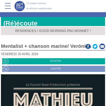
Un espace commun
de diffusion radiophonique
(Ré)écoute
RESIDENCES
/
GOOD MORNING RNJ MONNET !
Mentalist + chanson marine/ Verónica
VENDREDI 20 AVRIL 2018
ÉCOUTER
AJOUTER