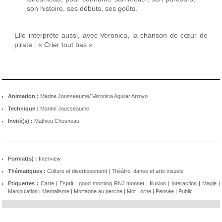
son histoire, ses débuts, ses goûts.
Elle interprète aussi, avec Veronica, la chanson de cœur de
pirate : « Crier tout bas »
Animation :
Marine Jousseaume/ Veronica Aguilar Arroyo
Technique :
Marine Jousseaume
Invité(s) :
Mathieu Chesneau
Format(s) :
Interview
Thématiques :
Culture et divertissement
|
Théâtre, danse et arts visuels
Etiquettes :
Carte
|
Esprit
|
good morning RNJ monnet
|
Illusion
|
Interaction
|
Magie
|
Manipulation
|
Mentalisme
|
Mortagne au perche
|
Mot
|
orne
|
Pensée
|
Public