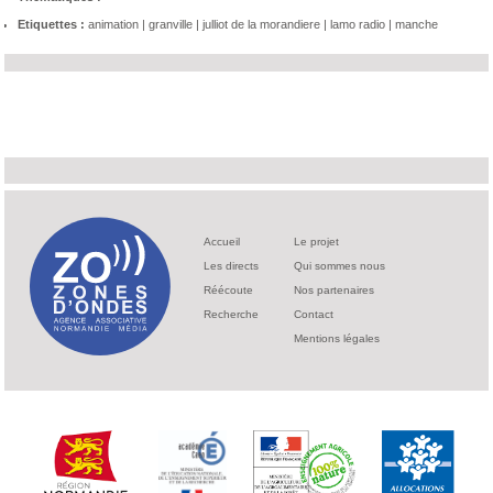
Etiquettes :
animation
|
granville
|
julliot de la morandiere
|
lamo radio
|
manche
Accueil
Le projet
Les directs
Qui sommes nous
Réécoute
Nos partenaires
Recherche
Contact
Mentions légales