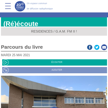
Un espace commun
de diffusion radiophonique
(Ré)écoute
RESIDENCES
/
G.A.M. FM II !
Parcours du livre
MARDI 25 MAI 2021
ÉCOUTER
AJOUTER