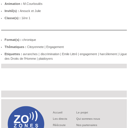
Animation :
M.Courboulès
Invité(s) :
Anouck et Julie
Classe(s) :
1ère 1
Format(s) :
chronique
Thématiques :
Citoyennete
|
Engagement
Etiquettes :
avranches
|
discrimination
|
Emile Littré
|
engagement
|
harcèlement
|
Ligue
des Droits de l'Homme
|
plaidoyers
Accueil
Le projet
Les directs
Qui sommes nous
Réécoute
Nos partenaires