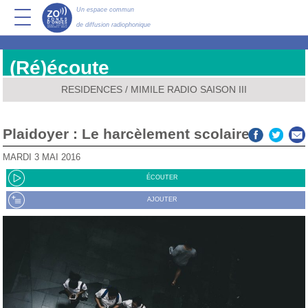
Un espace commun
de diffusion radiophonique
(Ré)écoute
RESIDENCES
/
MIMILE RADIO SAISON III
Plaidoyer : Le harcèlement scolaire
MARDI 3 MAI 2016
ÉCOUTER
AJOUTER