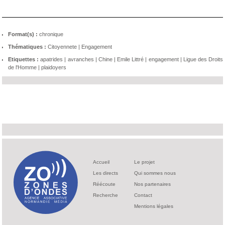
Format(s) :
chronique
Thématiques :
Citoyennete
|
Engagement
Etiquettes :
apatrides
|
avranches
|
Chine
|
Emile Littré
|
engagement
|
Ligue des Droits
de l'Homme
|
plaidoyers
Accueil
Le projet
Les directs
Qui sommes nous
Réécoute
Nos partenaires
Recherche
Contact
Mentions légales