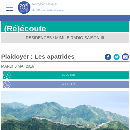
Un espace commun
de diffusion radiophonique
(Ré)écoute
RESIDENCES
/
MIMILE RADIO SAISON III
Plaidoyer : Les apatrides
MARDI 3 MAI 2016
ÉCOUTER
AJOUTER