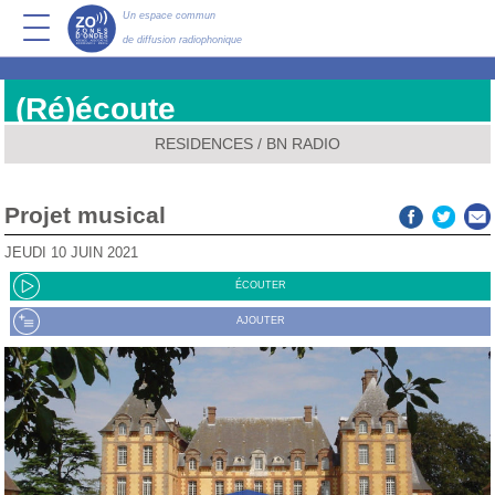
Un espace commun
de diffusion radiophonique
(Ré)écoute
RESIDENCES
/
BN RADIO
Projet musical
JEUDI 10 JUIN 2021
ÉCOUTER
AJOUTER