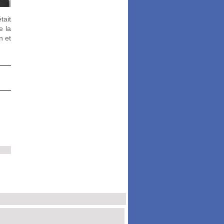
ait
e la
n et