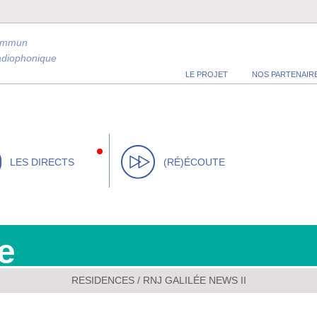
ommun
radiophonique
LE PROJET
NOS PARTENAIR
LES DIRECTS
(RÉ)ÉCOUTE
e
RESIDENCES
/
RNJ GALILÉE NEWS II