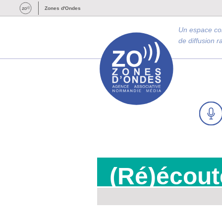
Zones d'Ondes
Un espace c
de diffusion 
(Ré)écout