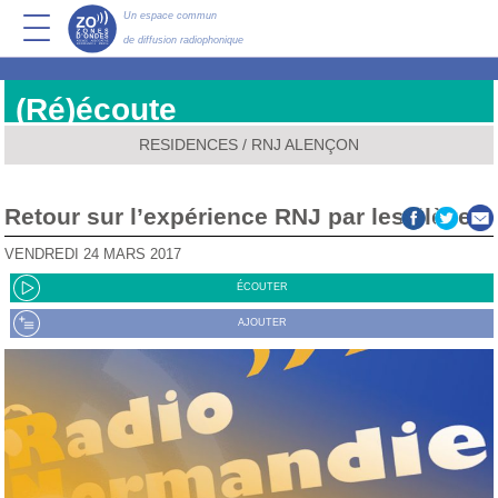
Un espace commun
de diffusion radiophonique
(Ré)écoute
RESIDENCES
/
RNJ ALENÇON
Retour sur l’expérience RNJ par les élèves
VENDREDI 24 MARS 2017
ÉCOUTER
AJOUTER