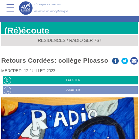
Un espace commun
de diffusion radiophonique
(Ré)écoute
RESIDENCES
/
RADIO SER 76 !
Retours Cordées: collège Picasso
MERCREDI 12 JUILLET 2023
ÉCOUTER
AJOUTER