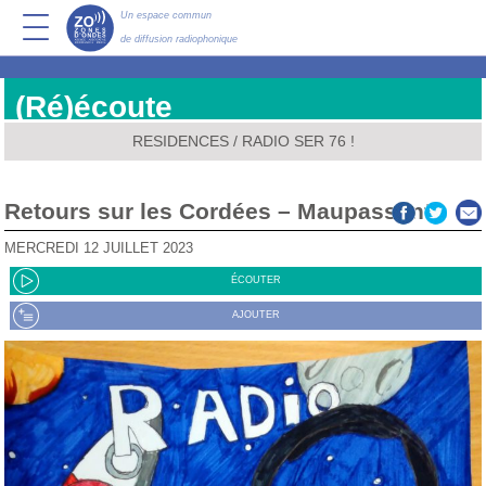
Un espace commun
de diffusion radiophonique
(Ré)écoute
RESIDENCES
/
RADIO SER 76 !
Retours sur les Cordées – Maupassant
MERCREDI 12 JUILLET 2023
ÉCOUTER
AJOUTER