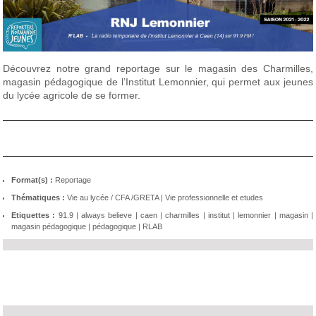
Découvrez notre grand reportage sur le magasin des Charmilles,
magasin pédagogique de l’Institut Lemonnier, qui permet aux jeunes
du lycée agricole de se former.
Format(s) :
Reportage
Thématiques :
Vie au lycée / CFA /GRETA
|
Vie professionnelle et etudes
Etiquettes :
91.9
|
always believe
|
caen
|
charmilles
|
institut
|
lemonnier
|
magasin
|
magasin pédagogique
|
pédagogique
|
RLAB