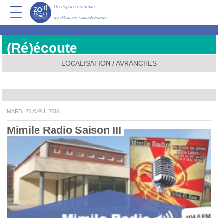
Un espace commun
de diffusion radiophonique
(Ré)écoute
LOCALISATION / AVRANCHES
MARDI 26 AVRIL 2016
Mimile Radio Saison III 