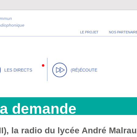
ommun
radiophonique
LE PROJET
NOS PARTENAIR
LES DIRECTS
(RÉ)ÉCOUTE
la demande
), la radio du lycée André Malraux