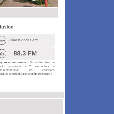
ffusion
ZonesDondes.org
88.3 FM
équence temporaire
- Disponible dans un
mètre aproximatif de 20 km autour de
tablissement-selon les conditions
giques,architecturales et météorologique ]