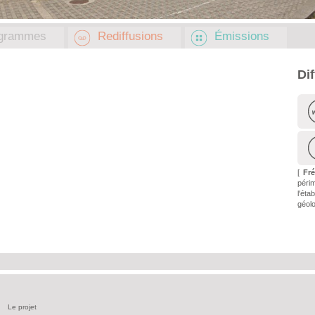
grammes
Rediffusions
Émissions
Di
[
Fr
péri
l'é
géolo
Le projet