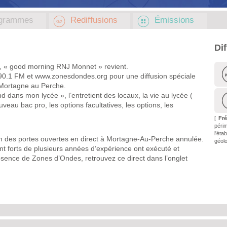
grammes
Rediffusions
Émissions
Di
, « good morning RNJ Monnet » revient.
90.1 FM et www.zonesdondes.org pour une diffusion spéciale
 Mortagne au Perche.
ans mon lycée », l’entretient des locaux, la vie au lycée (
veau bac pro, les options facultatives, les options, les
[
Fr
péri
l'é
on des portes ouvertes en direct à Mortagne-Au-Perche annulée.
géolo
nt forts de plusieurs années d’expérience ont exécuté et
sence de Zones d’Ondes, retrouvez ce direct dans l’onglet