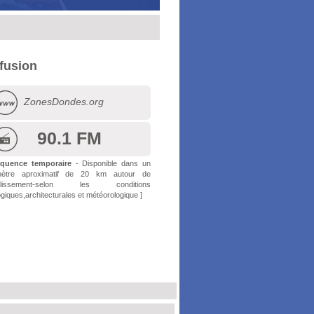
ffusion
ZonesDondes.org
90.1 FM
équence temporaire
- Disponible dans un
mètre aproximatif de 20 km autour de
tablissement-selon les conditions
giques,architecturales et météorologique ]