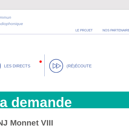
ommun
radiophonique
LE PROJET
NOS PARTENAIR
LES DIRECTS
(RÉ)ÉCOUTE
la demande
J Monnet VIII