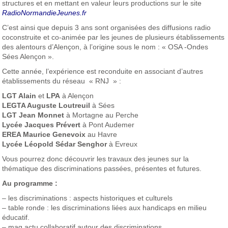
structures et en mettant en valeur leurs productions sur le site
RadioNormandieJeunes.fr
C’est ainsi que depuis 3 ans sont organisées des diffusions radio
coconstruite et co-animée par les jeunes de plusieurs établissements
des alentours d’Alençon, à l’origine sous le nom : « OSA -Ondes
Sées Alençon ».
Cette année, l’expérience est reconduite en associant d’autres
établissements du réseau « RNJ » :
LGT Alain
et
LPA
à Alençon
LEGTA Auguste Loutreuil
à Sées
LGT Jean Monnet
à Mortagne au Perche
Lycée Jacques Prévert
à Pont Audemer
EREA Maurice Genevoix
au Havre
Lycée Léopold Sédar Senghor
à Evreux
Vous pourrez donc découvrir les travaux des jeunes sur la
thématique des discriminations passées, présentes et futures.
Au programme :
– les discriminations : aspects historiques et culturels
– table ronde : les discriminations liées aux handicaps en milieu
éducatif.
– mag actu collaboratif autour des discriminations