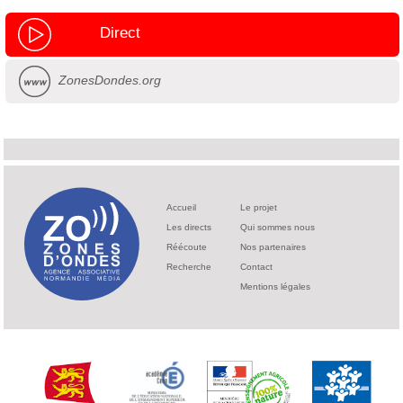
Direct
ZonesDondes.org
Accueil
Le projet
Les directs
Qui sommes nous
Réécoute
Nos partenaires
Recherche
Contact
Mentions légales