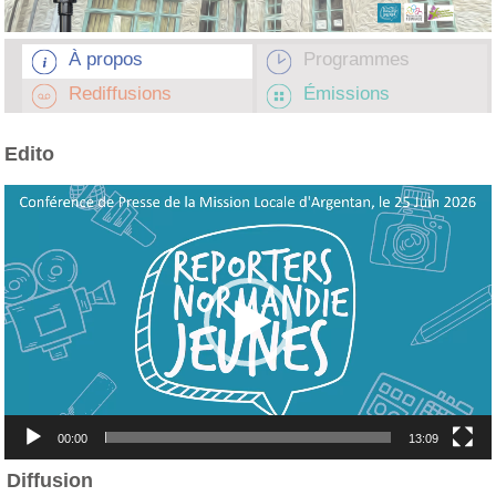
À propos
Programmes
Rediffusions
Émissions
Edito
Lecteur
vidéo
00:00
13:09
Diffusion