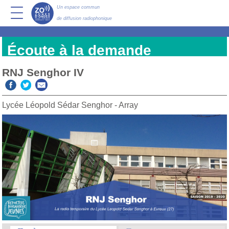
Un espace commun
de diffusion radiophonique
Écoute à la demande
RNJ Senghor IV
Lycée Léopold Sédar Senghor - Array