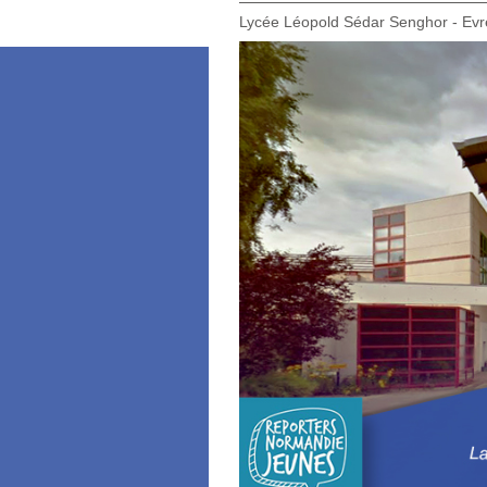
Lycée Léopold Sédar Senghor - Evr