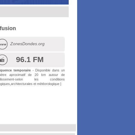
ffusion
ZonesDondes.org
96.1 FM
équence temporaire
- Disponible dans un
mètre aproximatif de 20 km autour de
tablissement-selon les conditions
giques,architecturales et météorologique ]