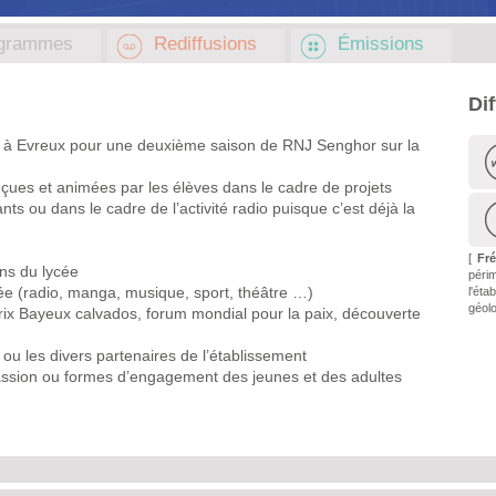
grammes
Rediffusions
Émissions
Di
 à Evreux pour une deuxième saison de RNJ Senghor sur la
çues et animées par les élèves dans le cadre de projets
ts ou dans le cadre de l’activité radio puisque c’est déjà la
[
Fr
ons du lycée
péri
cée (radio, manga, musique, sport, théâtre …)
l'é
géolo
prix Bayeux calvados, forum mondial pour la paix, découverte
al ou les divers partenaires de l’établissement
assion ou formes d’engagement des jeunes et des adultes